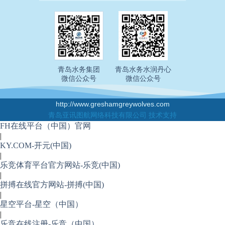
青岛水务集团
青岛水务水润丹心
微信公众号
微信公众号
http://www.greshamgreywolves.com
青岛亚讯图航网络科技有限公司 技术支持
FH在线平台（中国）官网
|
KY.COM-开元(中国)
|
乐竞体育平台官方网站-乐竞(中国)
|
拼搏在线官方网站-拼搏(中国)
|
星空平台-星空（中国）
|
乐竞在线注册-乐竞（中国）