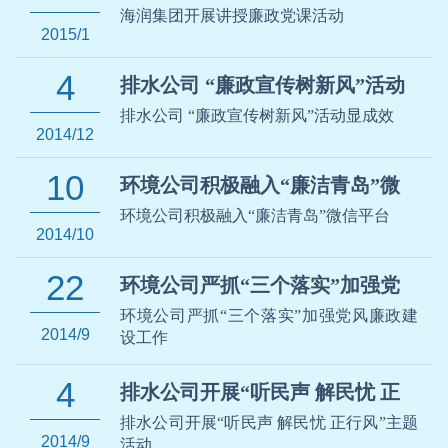
海润集团开展讲授廉政党课活动
2015/1
4
排水公司 “廉政宣传树新风”活动
显成效
排水公司 “廉政宣传树新风”活动显成效
2014/12
10
环境公司积极融入“廉洁青岛”微
信平台
环境公司积极融入“廉洁青岛”微信平台
2014/10
22
环境公司严抓“三个落实”加强党
风廉政建设工作
环境公司严抓“三个落实”加强党风廉政建
2014/9
设工作
4
排水公司开展“听民声 解民忧 正
行风”主题活动
排水公司开展“听民声 解民忧 正行风”主题
2014/9
活动