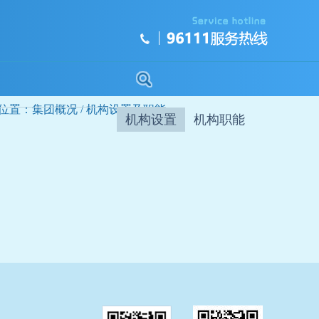
位置：集团概况 / 机构设置及职能
机构设置
机构职能