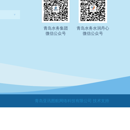
▼
青岛水务集团
青岛水务水润丹心
微信公众号
微信公众号
青岛亚讯图航网络科技有限公司 技术支持