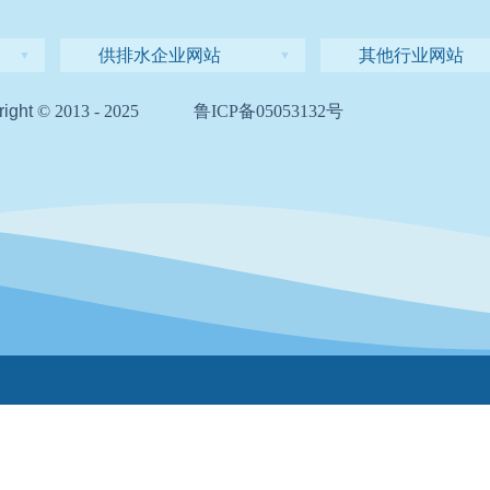
供排水企业网站
其他行业网站
▼
▼
ight
© 2013 - 2025
鲁ICP备05053132号