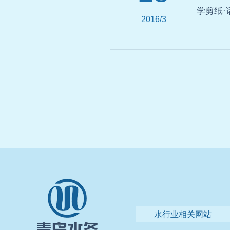
学剪纸·
2016/3
水行业相关网站