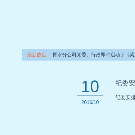
最新热点：
原水分公司党委、行政即时启动了《紧
10
纪委
纪委安
2016/10