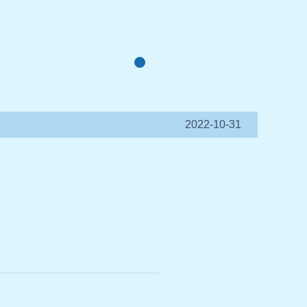
2022-10-31