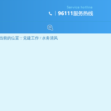
当前的位置：党建工作 / 水务清风