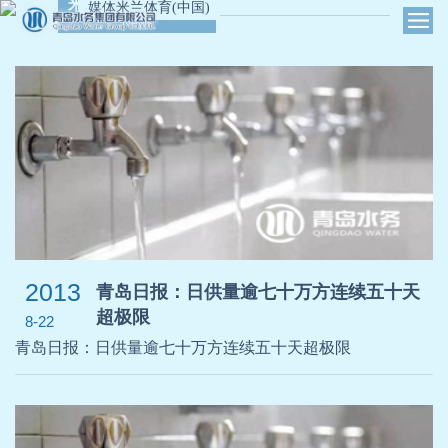
米兰体育(中国)资讯
媒体米兰体育(中国)
News
2013
青岛日报：日供量逾七十万方连续五十天
超极限
8-22
青岛日报：日供量逾七十万方连续五十天超极限