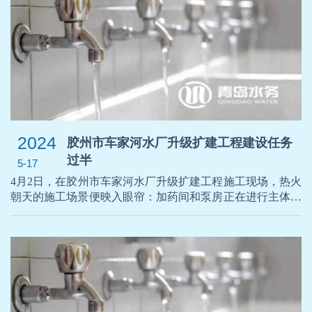
员工为主要力量的“阀门班”，在辖区范围内开展管网设施排
查整治“领航”行动，杜绝供水设施“带病”运行。青岛水务海
润自来水集团东部分公司的“阀
2024
胶州市车家河水厂升级扩建工程建设任务
过半
5-17
4月2日，在胶州市车家河水厂升级扩建工程施工现场，热火
朝天的施工场景便映入眼帘：加药间和泵房正在进行主体结
构施工，吊车吊臂挥舞，正忙着吊钢筋和混凝土，头戴安全
帽的施工人员忙着绑钢筋和浇筑混凝土，在现场管理人员的
指挥下，忙碌而有序地进行着各项施工建设工作。为了进一
步提高城市自来水品质，提高市民用水满意度和获得感，让
更清澈的自来水流入千家万户，重新规划城区主干管网格
局，优化配水主干管线布置，全力加快胶