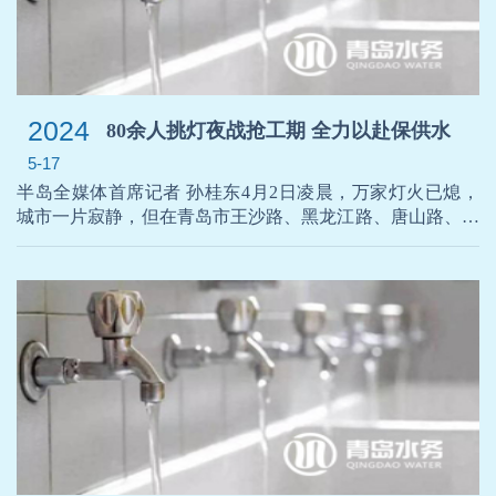
2024
80余人挑灯夜战抢工期 全力以赴保供水
5-17
半岛全媒体首席记者 孙桂东4月2日凌晨，万家灯火已熄，
城市一片寂静，但在青岛市王沙路、黑龙江路、唐山路、清
晖路等部分路段的供水设施改造现场却依然灯火通明，忙碌
的供水人、闪亮的探照灯、高耸的挖掘机，构成了一幅幅壮
观的“挑灯夜战图”。为配合市重点工程青银高速公路增设唐
山路互通及连接线项目建设，需将黑龙江中路新建DN800供
水管道与原管道进行连接，同步更换黑龙江中路国开中学门
前DN800阀门，并增设王沙