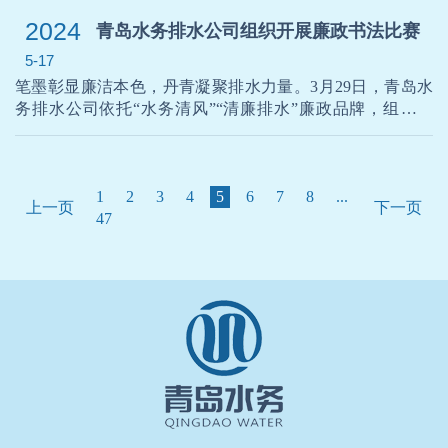
2024
青岛水务排水公司组织开展廉政书法比赛
5-17
笔墨彰显廉洁本色，丹青凝聚排水力量。3月29日，青岛水
务排水公司依托“水务清风”“清廉排水”廉政品牌，组织开
展“笔舞清风 墨韵清明”廉政书法比赛，把廉政教育与文化艺
术相结合，推动形成“学廉、崇廉、倡廉”的浓厚氛围。此次
廉政书法比赛，青岛水务排水公司运用硬笔、软笔书法形
式，教育引导广大干部职工念好“紧箍咒”，打好“预防针”，
1
2
3
4
5
6
7
8
...
上一页
下一页
守住节日“廉洁关”，增强不敢腐、不能腐、不想腐的自觉，
47
坚持廉洁为民，以风清气