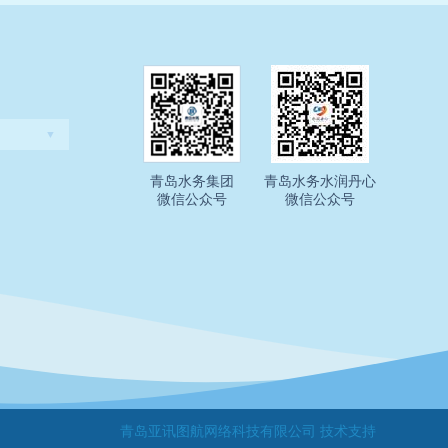
▼
青岛水务集团
青岛水务水润丹心
微信公众号
微信公众号
青岛亚讯图航网络科技有限公司 技术支持