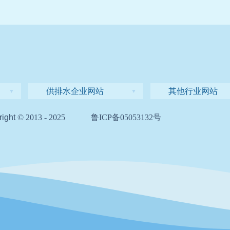
供排水企业网站
其他行业网站
▼
▼
ight
© 2013 - 2025
鲁ICP备05053132号