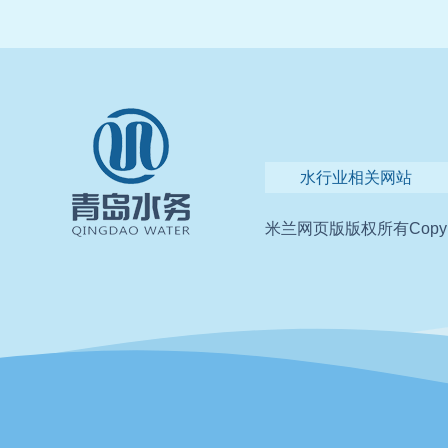
水行业相关网站
米兰网页版版权所有
Copyr