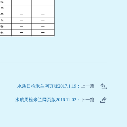
水质日检米兰网页版2017.1.19：
上一篇
水质周检米兰网页版2016.12.02：
下一篇