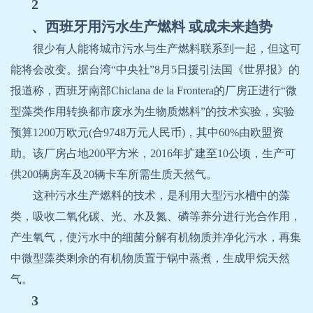
2
、西班牙用污水生产燃料 或成未来趋势
很少有人能将城市污水与生产燃料联系到一起，但这可
能将会改变。据台湾“中央社”
8
月
5
日援引法国《世界报》的
报道称，西班牙南部
Chiclana de la Frontera
的厂房正进行“微
型藻类作用转换都市废水为生物质燃料”的技术实验，实验
预算
1200
万欧元
(
合
9748
万元人民币
)
，其中
60%
由欧盟资
助。该厂房占地
200
平方米，
2016
年扩建至
10
公顷，生产可
供
200
辆房车及
20
辆卡车所需生质天然气。
这种污水生产燃料的技术，是利用大型污水槽中的藻
类，吸收二氧化碳、光、水及氮、磷等养分进行光合作用，
产生氧气，使污水中的细菌分解有机物质并净化污水，再集
中微型藻类剩余的有机物质置于锅中蒸煮，生成甲烷天然
气。
3