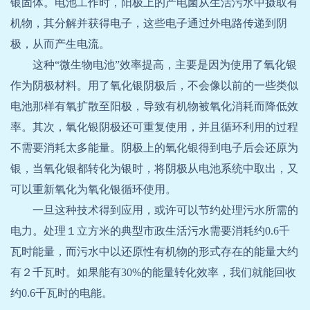
银固体。电池工作时，阳极上的产电菌从生活污水中摄取有
机物，其分解并获得电子，这些电子通过外电路传递到阴
极，从而产生电流。
这种“微生物电池”效率提高，主要是因为使用了氧化银
作为阴极材料。用了氧化银阴极后，不会像以前的一些类似
电池那样有氧扩散至阳极，导致有机物被氧化消耗而降低效
率。其次，氧化银阴极还可重复使用，并且循环利用的过程
不需要消耗太多能量。阴极上的氧化银得到电子后会还原为
银，当氧化银都转化为银时，将阴极从电池系统中取出，又
可以重新氧化为氧化银循环使用。
一旦这种技术得到应用，或许可以节约处理污水所需的
电力。处理１立方米的典型市政生活污水需要消耗约
0.6
千
瓦时能量，而污水中以还原性有机物的形式存在的能量大约
有２千瓦时。如果能有
30%
的能量转化效率，我们就能回收
约
0.6
千瓦时的电能。