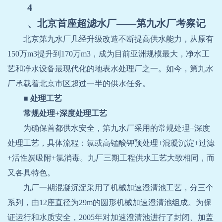
4
、北京首座超滤水厂
——
第九水厂考察记
北京第九水厂几经升级改造不断提高供水能力，从原有
150
万
m3
提升到
170
万
m3
，成为目前亚洲规模最大，净水工
艺和净水设备最现代化的地表水处理厂之一。如今，第九水
厂承载着北京市区超过一半的供水任务。
■
处理工艺
常规处理
+
深度处理工艺
为确保首都供水安全，第九水厂采用的常规处理
+
深度
处理工艺，具体流程：氯或高锰酸钾预处理
+
混凝沉淀
+
过滤
+
活性炭吸附
+
氯消毒。九厂三期工程供水工艺大致相同，而
又各具特色。
九厂一期混凝沉淀采用了机械加速澄清池工艺，分三个
系列，由
12
座直径为
29m
的圆形机械加速澄清池组成。为保
证运行和水质安全，
2005
年对加速澄清池进行了封闭、加盖