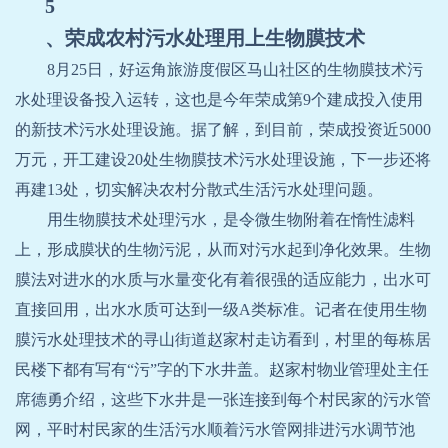
5
、荣成农村污水处理用上生物膜技术
8
月
25
日，好运角旅游度假区马山社区的生物膜技术污
水处理设备投入运转，这也是今年荣成第
9
个建成投入使用
的新技术污水处理设施。据了解，到目前，荣成投资近
5000
万元，开工建设
20
处生物膜技术污水处理设施，下一步还将
再建
13
处，切实解决农村分散式生活污水处理问题。
用生物膜技术处理污水，是令微生物附着在惰性滤料
上，形成膜状的生物污泥，从而对污水起到净化效果。生物
膜法对进水的水质与水量变化有着很强的适应能力，出水可
直接回用，出水水质可达到一级
A
类标准。记者在使用生物
膜污水处理技术的寻山街道赵家村走访看到，村里的每栋居
民楼下都有写有“污”字的下水井盖。赵家村物业管理处主任
席德勇介绍，这些下水井是一张连接到每个村民家的污水管
网，平时村民家的生活污水顺着污水管网排进污水调节池