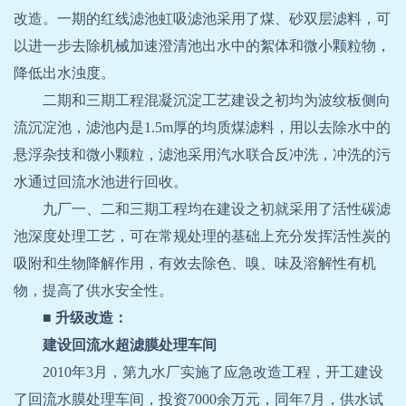
改造。一期的红线滤池虹吸滤池采用了煤、砂双层滤料，可
以进一步去除机械加速澄清池出水中的絮体和微小颗粒物，
降低出水浊度。
二期和三期工程混凝沉淀工艺建设之初均为波纹板侧向
流沉淀池，滤池内是
1.5m
厚的均质煤滤料，用以去除水中的
悬浮杂技和微小颗粒，滤池采用汽水联合反冲洗，冲洗的污
水通过回流水池进行回收。
九厂一、二和三期工程均在建设之初就采用了活性碳滤
池深度处理工艺，可在常规处理的基础上充分发挥活性炭的
吸附和生物降解作用，有效去除色、嗅、味及溶解性有机
物，提高了供水安全性。
■
升级改造：
建设回流水超滤膜处理车间
2010
年
3
月，第九水厂实施了应急改造工程，开工建设
了回流水膜处理车间，投资
7000
余万元，同年
7
月，供水试