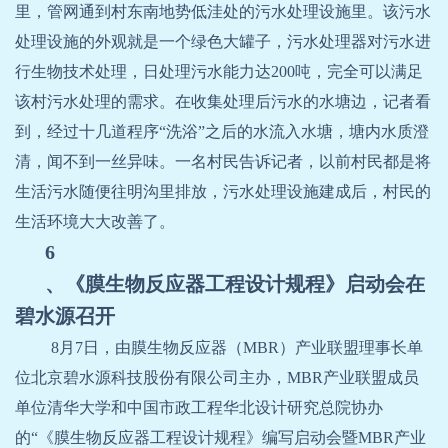
里，管网通到村东南地势低洼处的污水处理设施里。该污水
处理设施的外观就是一个绿色大罐子，污水处理器对污水进
行生物技术处理，日处理污水能力达
200
吨，完全可以满足
该村污水处理的需求。在收集处理后污水的水塘边，记者看
到，经过十几道程序“洗浴”之后的水流入水塘，塘内水质澄
清，闻不到一丝异味。一名村民告诉记者，以前村民都是将
生活污水随便往明沟里排放，污水处理设施建成后，村民的
生活环境大大改善了。
6
、《膜生物反应器工程设计规程》启动会在
碧水源召开
8
月
7
日，由膜生物反应器（
MBR
）产业联盟理事长单
位北京碧水源科技股份有限公司主办，
MBR
产业联盟成员
单位清华大学和中国市政工程华北设计研究总院协办
的“《膜生物反应器工程设计规程》编写启动会暨
MBR
产业