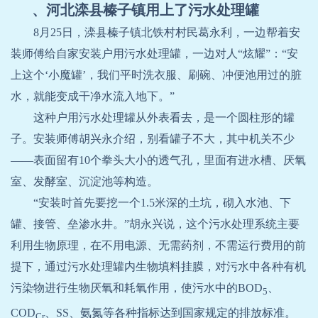
、河北滦县榛子镇用上了污水处理罐
8
月
25
日，滦县榛子镇北铁村村民葛永利，一边帮着安
装师傅给自家安装户用污水处理罐，一边对人“炫耀”：“安
上这个‘小魔罐’，我们平时洗衣服、刷碗、冲便池用过的脏
水，就能变成干净水流入地下。”
这种户用污水处理罐从外表看去，是一个圆柱形的罐
子。安装师傅胡兴永介绍，别看罐子不大，其中机关不少
——
表面留有
10
个拳头大小的透气孔，里面有进水槽、厌氧
室、发酵室、沉淀池等构造。
“安装时首先要挖一个
1.5
米深的土坑，砌入水池、下
罐、接管、垒渗水井。”胡永兴说，这个污水处理系统主要
利用生物原理，在不用电源、无需药剂，不需运行费用的前
提下，通过污水处理罐内生物填料挂膜，对污水中各种有机
污染物进行生物厌氧和耗氧作用，使污水中的
BOD
、
5
COD
、
SS
、氨氮等各种指标达到国家规定的排放标准。
Cr