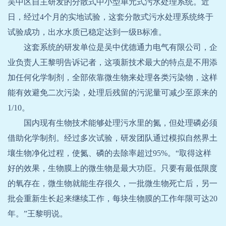
吴中区自主研发的分散式中小型单元式污水处理系统。近
日，经过
4
个月的实地试验，这套分散式污水处理系统终于
试验成功，出水水质已稳定达到一级
B
标准。
这套系统的研发单位是吴中优德通力电气有限公司，企
业负责人王黎明告诉记者，这项新技术最大的特点是不用添
加任何化学制剂，全部依靠微生物来处理各类污染物，这样
能有效避免二次污染，处理后残留的污泥量可减少至原来的
1/10
。
国内现有生物技术能够处理污水里的氮，但处理磷必须
借助化学制剂。经过多次试验，研发团队通过模拟自然界土
壤生物净化过程，使氮、磷的去除率超过
95%
。“取得这样
好的效果，生物膜上的微生物是最大功臣。只要有最低限度
的氧存在，微生物就能生存很久，一批微生物死亡后，另一
批会重新生长起来继续工作，每块生物膜的工作年限可达
20
年。”王黎明说。