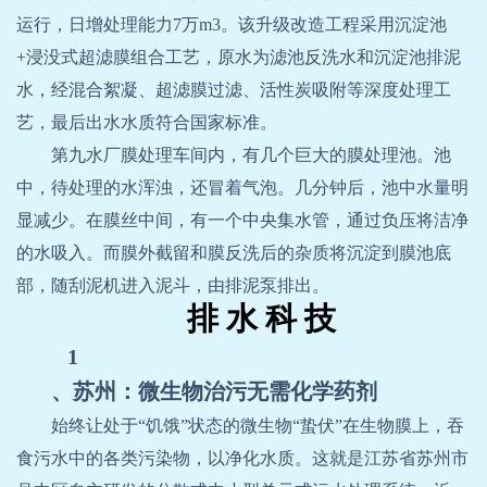
运行，日增处理能力
7
万
m3
。该升级改造工程采用沉淀池
+
浸没式超滤膜组合工艺，原水为滤池反洗水和沉淀池排泥
水，经混合絮凝、超滤膜过滤、活性炭吸附等深度处理工
艺，最后出水水质符合国家标准。
第九水厂膜处理车间内，有几个巨大的膜处理池。池
中，待处理的水浑浊，还冒着气泡。几分钟后，池中水量明
显减少。在膜丝中间，有一个中央集水管，通过负压将洁净
的水吸入。而膜外截留和膜反洗后的杂质将沉淀到膜池底
部，随刮泥机进入泥斗，由排泥泵排出。
排 水 科 技
1
、苏州：微生物治污无需化学药剂
始终让处于“饥饿”状态的微生物“蛰伏”在生物膜上，吞
食污水中的各类污染物，以净化水质。这就是江苏省苏州市