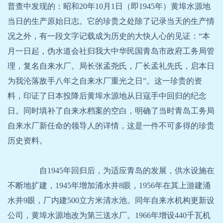
普查中发现的：昭和20年10月1日（即1945年）黄埠水源地
当日的生产原始日志。它的珍贵之处除了记录当天的生产情
况之外，有一段文字记载成为历史的大快人心的见证：“本
月一日起，伪水道会社归我大中华民国青岛市政府工务局管
理，复名自来水厂。局长张孟尧氏，厂长孟礼先氏，启本日
为我沦落敌手八年之自来水厂重光之日”。这一珍贵的资
料，印证了日本投降后黄埠水源地从日寇手中回归的纪念
日。同时填补了自来水档案的空白，明确了当时青岛工务局
自来水厂新任命的领导人的详情，这是一件不可多得的珍贵
历史资料。
自1945年回归后，为适应青岛的发展，供水设施在
不断地扩建，1945年增加涌水井8眼，1956年在其上游建涌
水井9眼，厂内建500立方米清水池。同年自来水机构更新设
公司，黄埠水源地改为第三送水厂。1966年增设440千瓦机