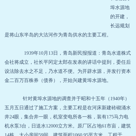
埠水源地
的开建，
长远规划
是将山东半岛的大沽河作为青岛供水的主要工程。
1939年10月13日，青岛新民报报道：青岛水道株式
会社将成立，社长平冈定太郎在发表的讲话中提到，委任后
设法除去水之不足，乃水道不便。为开辟水源，并发行资本
金二百万百株券（债券），开始兴建黄埠水源地。
针对黄埠水源地的调查并于昭和十五年（1940年）
五月五日通过了施工方案，主要工程是在河床新建砖砌涌水
井24眼，集合井一眼，机室变电所各一栋，装有175马力电
机水泵3台，日送水12000立方米。原厂区占地61市亩，建筑
14栋，大小房间59间，建筑面积1060.95平方米。工程于