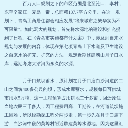
百万人口规划之下的市区范围是北至沧口、李村，
东至辛家庄、麦岛一带，总面积137.7平方公里。在这一规
划下，青岛工商居住都会相应发展“将来城市之繁华实为不
可限量”。如此宏大的规划，首先将水源地的建设和扩充提
到了日程。在《青岛市实施都市计划案》中，涉及到自来水
规划与发展的内容，体现在第七项青岛上下水道及卫生建设
之自来水的扩充。扩充的方法：规定近期修建崂山月子口水
库，远期考虑大沽河为永久的水源。
月子口筑坝蓄水，原计划在月子口庙白沙河道的二
山之间筑400多公尺的坝，形成水库蓄水，规模每日可供城
市用水5万吨。这一工程预算占用耕地二千多亩，回迁原住
当地农民三千多人，因工程费用高、工期长，在河道筑坝施
工困难，所以经勘探工程分两步走，第一步先在月子口庙下
游、白沙河中段的黄埠村附近辟建黄埠水源地。因为这里汇