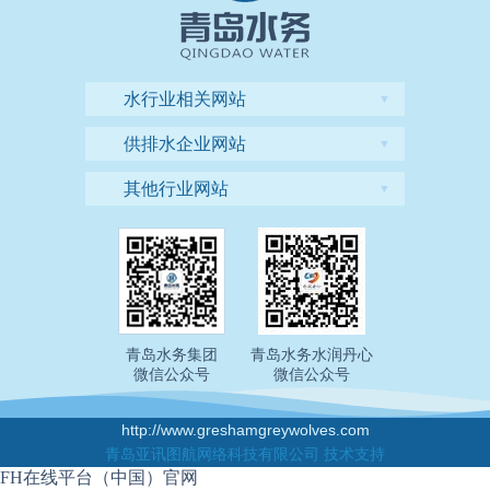
水行业相关网站
▼
供排水企业网站
▼
其他行业网站
▼
青岛水务集团
青岛水务水润丹心
微信公众号
微信公众号
http://www.greshamgreywolves.com
青岛亚讯图航网络科技有限公司 技术支持
FH在线平台（中国）官网