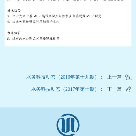
水务科技动态（2016年第十九期）：
上一篇
水务科技动态（2017年第十期）：
下一篇