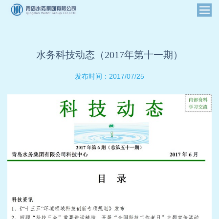
水务科技动态（2017年第十一期）
2017/07/25
发布时间：