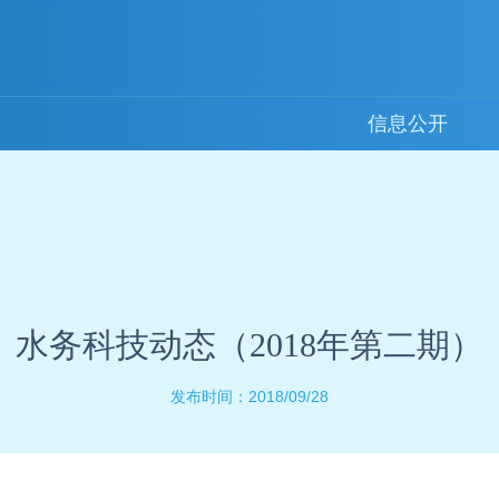
信息公开
水务科技动态（2018年第二期）
2018/09/28
发布时间：