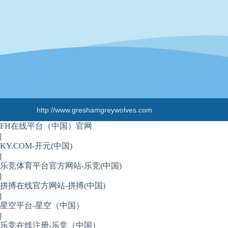
http://www.greshamgreywolves.com
FH在线平台（中国）官网
|
KY.COM-开元(中国)
|
乐竞体育平台官方网站-乐竞(中国)
|
拼搏在线官方网站-拼搏(中国)
|
星空平台-星空（中国）
|
乐竞在线注册-乐竞（中国）