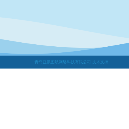
青岛亚讯图航网络科技有限公司 技术支持