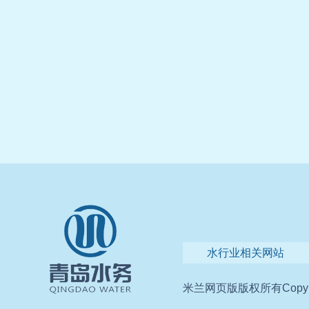
水行业相关网站
米兰网页版版权所有
Copyr