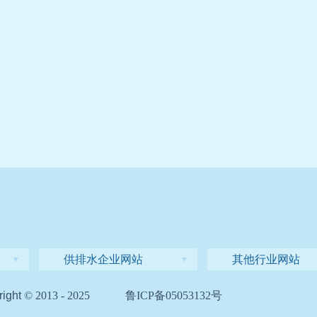
供排水企业网站
其他行业网站
▼
▼
ight
© 2013 - 2025
鲁ICP备05053132号