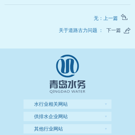
无：上一篇
关于道路古力问题 ：
下一篇
水行业相关网站
▼
供排水企业网站
▼
其他行业网站
▼