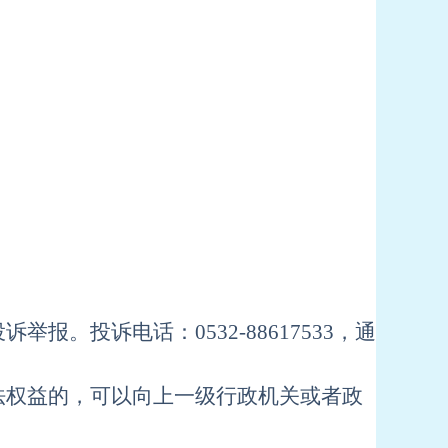
投诉举报。投诉电话：
0532-88617533
，通
法权益的，可以向上一级行政机关或者政