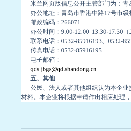
米兰网页版信息公开主管部门为：青
办公地址：青岛市香港中路
17
号市级
邮政编码：
266071
办公时间：
9:00-12:00
13:30-17:30
（
联系电话：
0532-85916193
、
0532-85
传真电话：
0532-85916195
电子邮箱：
qdsljbgs@qd.shandong.cn
五、其他
公民、法人或者其他组织认为本企业
材料。本企业将根据申请作出相应处理