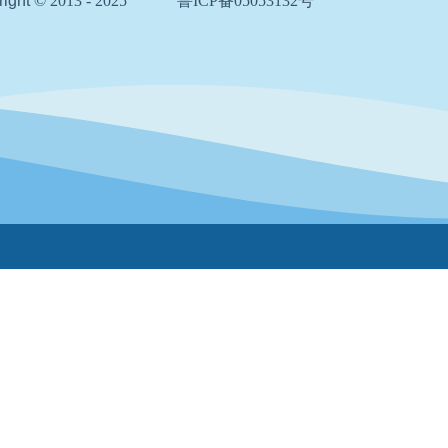
ight
© 2013 - 2025
鲁ICP备05053132号