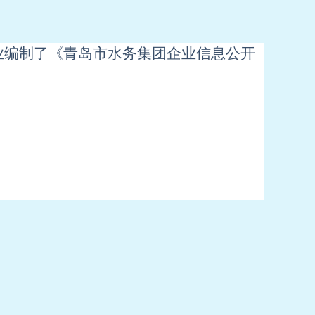
业编制了《青岛市水务集团企业信息公开