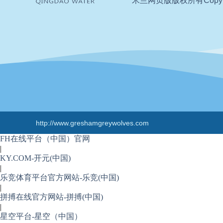
米兰网页版版权所有
Copyr
http://www.greshamgreywolves.com
FH在线平台（中国）官网
|
KY.COM-开元(中国)
|
乐竞体育平台官方网站-乐竞(中国)
|
拼搏在线官方网站-拼搏(中国)
|
星空平台-星空（中国）