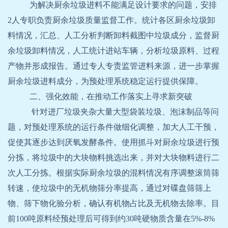
为解决厨余垃圾进料不能满足设计要求的问题，
安排
2
人专职负责厨余垃圾质量监督工作。
统计各区厨余垃圾卸
料情况，汇总、人工分析判断卸料截图中垃圾成分，监督厨
余垃圾卸料情况，人工统计进站车辆，分析垃圾原料、过程
产物并形成报告。通过专人专责监管进料来源，进一步掌握
厨余垃圾进料成分，为预处理系统稳定运行提供保障。
二、
强化效能，在推动工作落实上寻求新突破
针对进厂垃圾夹杂大量大型袋装垃圾、泡沫制品等问
题，对预处理系统的运行条件做细化调整，加大人工干预，
促使其逐步达到厌氧发酵条件。使用抓斗对厨余垃圾进行预
分拣，将垃圾中的大块物料挑选出来，并对大块物料进行二
次人工分拣。根据实际厨余垃圾的混料情况有序调整滚筒筛
转速，使垃圾中的无机物筛分率提高，通过对碟盘筛筛上
物、筛下物化验分析，确认有机物占比及无机物去除率。目
前
100
吨原料经预处理后可得到约
30
吨硬物质含量在
5%-8%