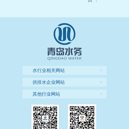
水行业相关网站
▼
供排水企业网站
▼
其他行业网站
▼