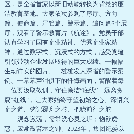
区，是全省首家以新旧动能转换为背景的廉
洁教育基地。大家依次参观了序厅、方向
篇、使命篇、严管篇、警示篇、追问篇
6个展
厅，观看了警示教育片《航途》。党员干部
认真学习了国有企业精神、优秀企业家精
神，通过数字式、沉浸式的方式，感受党建
引领带动企业发展取得的巨大成绩。一幅幅
生动详实的图片、一桩桩发人深省的警示案
例、一幕幕声泪俱下的忏悔画面，警醒着每
一位要汲取教训，守住廉洁“底线”，远离贪
腐“红线”，让大家始终守望初始之心、深悟兴
企之道、铭记覆舟之鉴、把稳前行之舵。
观念激荡，需常洗心灵之垢；物欲诱
惑，应常敲警示之钟。
2023年，集团纪委以