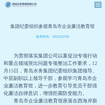
集团纪委组织参观青岛市企业廉洁教育馆
2023/12/20
发布时间：
为
贯彻落实集团公司以案促治专项行动
和重点领域突出问题专项整治工作要求，
12
月15日，青岛水务集团纪委组织集团领导、
中层副职以上领导干部，参观学习青岛市企
业廉洁教育馆，
进一步教育引导党员干部强
化廉洁自律意识，增强拒腐防变能力
。
青岛市企业廉洁教育馆座落在西海岸新