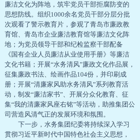
廉洁文化为阵地，筑牢党员干部拒腐防变的
思想防线。组织1000余名党员干部分层分批
次观看了警示教育片，参观了青岛市廉政教
育馆、青岛市企业廉洁教育馆等廉洁文化阵
地；为党员领导干部和纪检监察干部配备
《国有企业人员廉洁从业使用手册》等廉洁
文化书籍；开展“水务清风”廉政文化作品展，
征集廉政书法、绘画作品104份，并印刷成
册；开展“清廉家风助水务清风”系列教育活
动，制发“廉洁家书”、开展分众化教育、征
集“我的清廉家风座右铭”等活动，助推集团公
司营造风清气正的发展环境和氛围。
下一步，水务集团纪委将持续深入学习
贯彻习近平新时代中国特色社会主义思想，