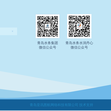
▼
青岛水务集团
青岛水务水润丹心
微信公众号
微信公众号
青岛亚讯图航网络科技有限公司 技术支持