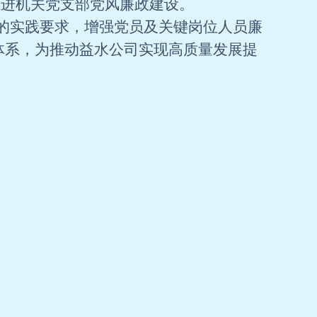
推进机关党支部党风廉政建设。
”的实践要求，增强党员及关键岗位人员廉
控体系，为推动益水公司实现高质量发展提