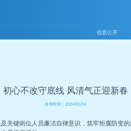
信息公开
初心不改守底线 风清气正迎新春
2024/01/24
发布时间：
员及关键岗位人员廉洁自律意识，筑牢拒腐防变的