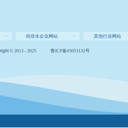
供排水企业网站
其他行业网站
▼
▼
ight
© 2013 - 2025
鲁ICP备05053132号