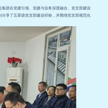
交运集团在党建引领、党建与业务深度融合、党支部建设
别分享了五星级党支部建设经验，并围绕党支部规范化