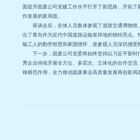
面提升固废公司党建工作水平打开了新思路，开拓了
作发展的新局面。
座谈会后，全体人员集体参观了道路交通博物馆
出了青岛作为近代中国道路运输发祥地的独特亮点。
输工人的勤劳智慧和家国情怀，使参观人员深切感受
下一步，固废公司党委将始终坚持以习近平新时
秀企业持续开展全方位、多层次、立体化的合作交流
锋模范作用，全力推动固废事业高质量发展再创新局