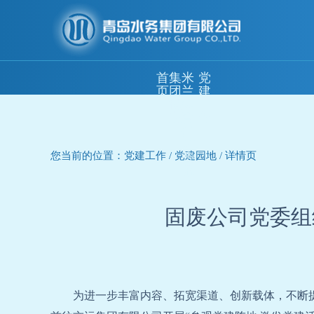
首
集
米
党
页
团
兰
建
概
体
工
况
育
作
(中
国)
您当前的位置：党建工作 / 党建园地 / 详情页
资
讯
固废公司党委组
为进一步丰富内容、拓宽渠道、创新载体，不断