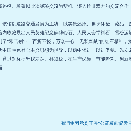
新路径。希望以此次经验交流为契机，深入推进双方的交流合作
。该馆以道路交通发展为主线，以实景还原、趣味体验、藏品、
馆内收藏展出人民英雄纪念碑碑心石、人民大会堂料石、雪松运
到了“艰苦创业，百折不挠，万众一心，无私奉献”的红石精神，
代中国特色社会主义思想为指导，以稳中求进、以进促稳、先立后
，通过对标提升找差距、补短板，在生产保障、节能降耗、创新
面。
海润集团党委开展“公证聚能促发