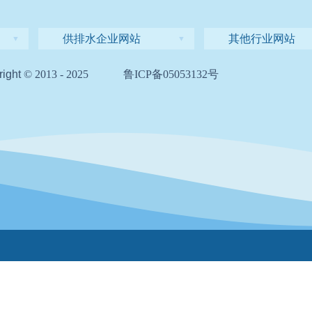
供排水企业网站
其他行业网站
▼
▼
ight
© 2013 - 2025
鲁ICP备05053132号