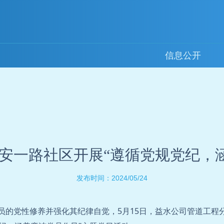
信息公开
安一路社区开展“遵循党规党纪，涵
2024/05/24
发布时间：
的党性修养并强化其纪律自觉，5月15日，益水公司管道工程