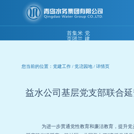
首
集
米
党
页
团
兰
建
概
体
工
况
育
作
(中
国)
您当前的位置：党建工作 / 党建园地 / 详情页
资
讯
益水公司基层党支部联合延
为进一步贯通党性教育和廉洁教育，提升党员