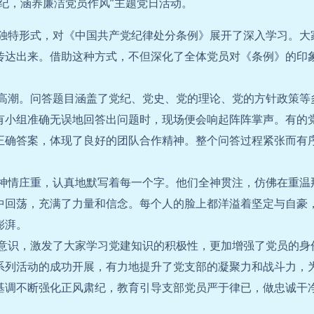
纪，涵养廉洁党员作风”主题党日活动。
特形式，对《中国共产党纪律处分条例》展开了深入学习。大
传达出来。借助这种方式，不但深化了全体党员对《条例》的印
潮。问答题目涵盖了党纪、党史、党的理论、党的方针政策等
有小组准确无误地回答出问题时，现场便会响起阵阵掌声。有的
正确答案，体现了良好的团队合作精神。整个问答过程紧张而有
情庄重，认真地默写着每一个字。他们全神贯注，仿佛在重温
中回荡，充满了力量和信念。每个人的脸上都洋溢着坚定与自豪
澎湃。
识，激发了大家学习党建知识的积极性，更加增强了党员的身
系列活动的成功开展，有力地提升了党支部的凝聚力和战斗力，
基调不断强化正风肃纪，教育引导支部党员严于律已，做忠诚干