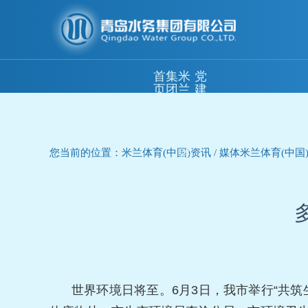
首
集
米
党
页
团
兰
建
概
体
工
况
育
作
(中
国)
您当前的位置：米兰体育(中国)资讯 / 媒体米兰体育(中国) 
资
讯
世界环境日将至。6月3日，我市举行“共