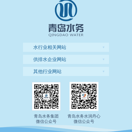
水行业相关网站
▼
供排水企业网站
▼
其他行业网站
▼
青岛水务集团
青岛水务水润丹心
微信公众号
微信公众号