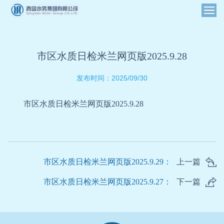
市区水质日检米兰网页版2025.9.28
2025/09/30
发布时间：
市区水质日检米兰网页版2025.9.28
市区水质日检米兰网页版2025.9.29：
上一篇
市区水质日检米兰网页版2025.9.27：
下一篇