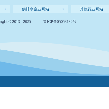
供排水企业网站
其他行业网站
▼
▼
ight
© 2013 - 2025
鲁ICP备05053132号