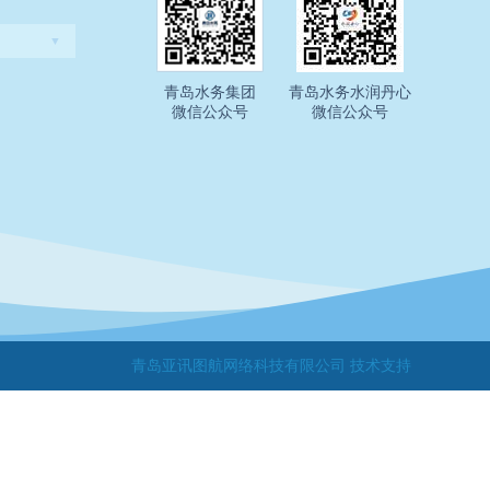
▼
青岛水务集团
青岛水务水润丹心
微信公众号
微信公众号
青岛亚讯图航网络科技有限公司 技术支持