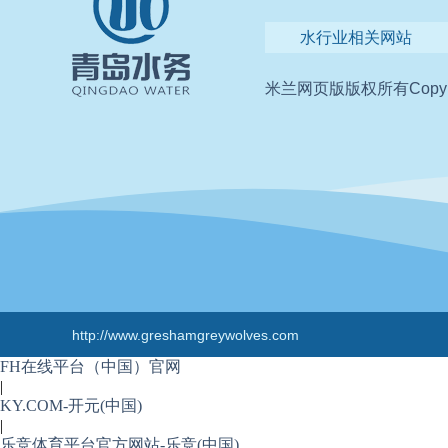
水行业相关网站
米兰网页版版权所有
Copyr
http://www.greshamgreywolves.com
FH在线平台（中国）官网
|
KY.COM-开元(中国)
|
乐竞体育平台官方网站-乐竞(中国)