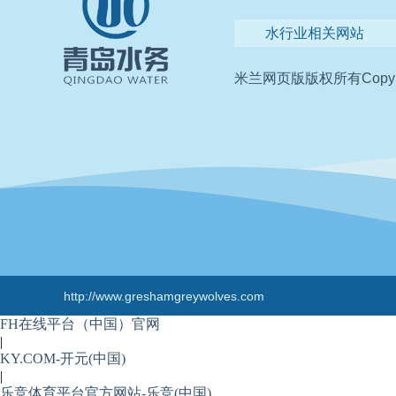
水行业相关网站
米兰网页版版权所有
Copyr
http://www.greshamgreywolves.com
FH在线平台（中国）官网
|
KY.COM-开元(中国)
|
乐竞体育平台官方网站-乐竞(中国)