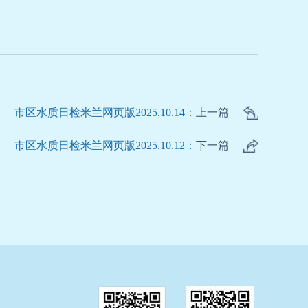
市区水质日检米兰网页版2025.10.14：
上一篇
市区水质日检米兰网页版2025.10.12：
下一篇