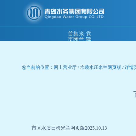
首
集
米
党
页
团
兰
建
概
体
工
况
育
作
(中
国)
您当前的位置：网上营业厅 / 水质水压米兰网页版 / 详情
资
讯
市区水质日检米兰网页版2025.10.13