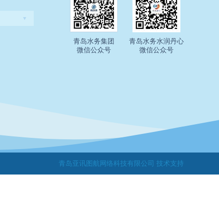
▼
青岛水务集团
青岛水务水润丹心
微信公众号
微信公众号
青岛亚讯图航网络科技有限公司 技术支持