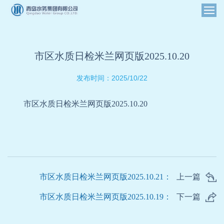
市区水质日检米兰网页版2025.10.20
2025/10/22
发布时间：
市区水质日检米兰网页版2025.10.20
市区水质日检米兰网页版2025.10.21：
上一篇
市区水质日检米兰网页版2025.10.19：
下一篇