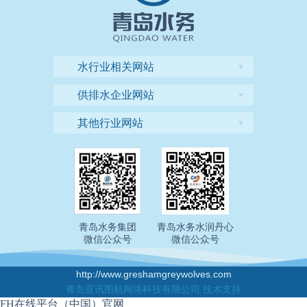
水行业相关网站
▼
供排水企业网站
▼
其他行业网站
▼
青岛水务集团
青岛水务水润丹心
微信公众号
微信公众号
http://www.greshamgreywolves.com
青岛亚讯图航网络科技有限公司 技术支持
FH在线平台（中国）官网