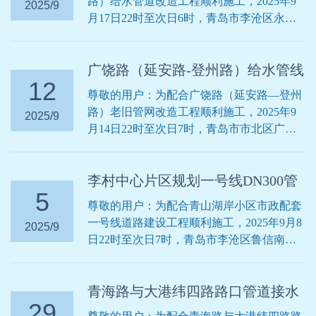
路）给水管道改造工程顺利施工，2025年9
2025/9
路、龙口路、龙山路、海阳路、平原路、鱼
月17日22时至次日6时，青岛市李沧区永宁
山路、鱼山支路、金口一路、金口二路、金
路幼儿园、升平路69号楼及网点、升平路48
口三路、黄县
号、桑园路26号楼、桑园路30号、永宁路20
广饶路（延安路-登州路）给水管线
号、永宁路22号楼、升平路61号、63号、永
迁改停水通告
12
定路10号、永宁路小学、永宁路6号、8号等
尊敬的用户：为配合广饶路（延安路—登州
区域将出现停水或降压。恢复供水时间将根
路）老旧管网改造工程顺利施工，2025年9
2025/9
据工程施工情况提前或延长。请提前备水，
月14日22时至次日7时，青岛市市北区广饶
停水降压期间请将阀门关严防止
路26号-36号（双号）、64号、延安路76
号-80号（双号）、寿光路25号、登州路38
李村中心片区规划一号线DN300管
号-48号（双号）、50号-54号（双号）、56
接水口停水通告
5
号啤酒厂、57号等区域将出现停水或降压。
尊敬的用户：为配合青山湖岸小区市政配套
恢复供水时间将根据工程施工情况提前或延
一号线道路建设工程顺利施工，2025年9月8
2025/9
长。请提前备水，停水降压期间请将阀门关
日22时至次日7时，青岛市李沧区鲁信南海
严防止跑水。停水可能会带来
小区、秀水花园、银液泉路东李将军楼945
号-1569号、青岛宏泰创新实业有限公司等区
青海路与大港纬四路路口管道接水
域将出现停水或降压。恢复供水时间将根据
口停水通告
29
工程施工情况提前或延长。请提前备水，停