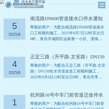
网上服务厅
停水米兰网页版
Online service hall
南流路DN600管道接水口停水通知
5
尊敬的用户：为配合南流路DN600管道接水
口工程顺利施工，2025年8月7日22时至次日
2025/8
6时，青岛市城阳区仙家寨一小区、渤海湾
花园、天一仁和印象、慷豆创享城、正商红
河谷、红埠社区、南流路304号、南流路361
正定三路（升平路-文安路）DN150
号、南流路318号院以及流亭卫生院、城阳
给水管道改造停水通知
4
水务DN300专用管、流亭派出所、流亭街道
尊敬的用户：为配合正定三路（升平路-文安
办事处、瑞海源机械厂、北岸雅望、仙家寨
路）DN150给水管道改造工程顺利施工，
2025/8
村委、顺业源车辆交易市场、中国农业银
2025年8月6日22时至次日6时，青岛市李沧
行、仙家寨小学、南流路粮库、费特制衣
区永清路以东、重庆路以西、升平路以北、
文安路以南的升平路一小区将出现停水或降
杭州路16号中车门前管道迁改停水
压。恢复供水时间将根据工程施工情况提前
通知
1
或延长。请提前备水，停水降压期间请将阀
尊敬的用户：为配合杭州路16号中车门前管
门关严防止跑水，停水可能会带来短暂水质