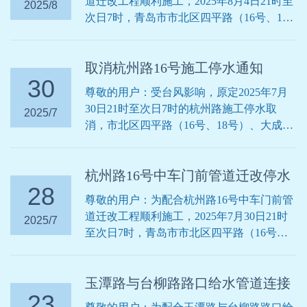
道迁改工程顺利施工，2025年8月4日21时至
2025/8
波动，经过短时放水即可恢复正常。如有不
次日7时，青岛市市北区四平路（16号、18
明，请致电青岛水务集团96111服务热线。
号）、大成路（47号、67号、75号）、芙蓉
路（12号、46号）、台东六路99号、台东三
取消杭州路16号施工停水通知
路128号、北仲二路13号等区域将停水或降
30
压。恢复供水时间将根据工程施工情况提前
尊敬的用户：受台风影响，原定2025年7月
或延长。请提前备水，停水降压期间请将阀
30日21时至次日7时的杭州路施工停水取
2025/7
门关严防止跑水，停水可能会带来短暂水质
消，市北区四平路（16号、18号）、大成路
波动，经过短时放水即可恢复正
（47号、67号、75号）、芙蓉路（12号、46
号）、台东六路99号、台东三路128号、北
杭州路16号中车门前管道迁改停水
仲二路13号等区域今晚不予停水，具体施工
通知
28
停水时间另行通知，带来不便敬请谅解。如
尊敬的用户：为配合杭州路16号中车门前管
有不明，请致电青岛水务96111服务热线。
道迁改工程顺利施工，2025年7月30日21时
2025/7
至次日7时，青岛市市北区四平路（16号、
18号）、大成路（47号、67号、75号）、芙
蓉路（12号、46号）、台东六路99号、台东
玉潭路与台柳路路口给水管道连接
三路128号、北仲二路13号等区域将停水或
工程停水通知
23
降压。恢复供水时间将根据工程施工情况提