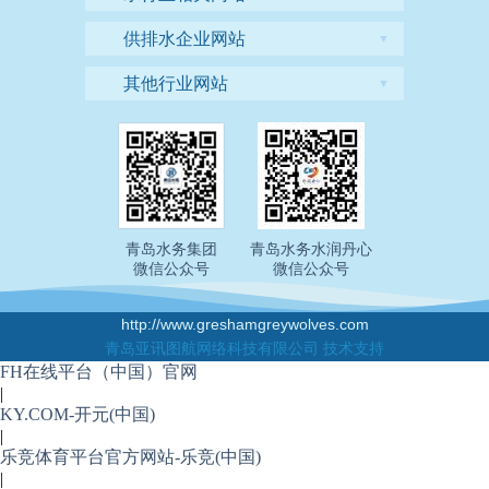
供排水企业网站
▼
其他行业网站
▼
青岛水务集团
青岛水务水润丹心
微信公众号
微信公众号
http://www.greshamgreywolves.com
青岛亚讯图航网络科技有限公司 技术支持
FH在线平台（中国）官网
|
KY.COM-开元(中国)
|
乐竞体育平台官方网站-乐竞(中国)
|