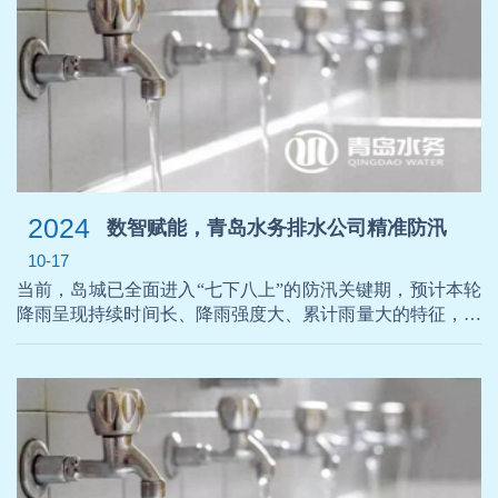
决此处用水问题，海军青岛疗养院找到海润集团南部分公司
希望提供协助。南部分公司秉承“主动服务、有解思维、永
不说不”的“无拒绝”服务理念，迅速响
2024
数智赋能，青岛水务排水公司精准防汛
10-17
当前，岛城已全面进入“七下八上”的防汛关键期，预计本轮
降雨呈现持续时间长、降雨强度大、累计雨量大的特征，防
汛形式复杂严峻。青岛水务排水公司科学筹划、迅速响应，
充分利用大数据分析功能，提前部署防范措施，精准定位重
点易积水路段，启动防汛预备应急响应，依托网格化管理机
制，将巡查任务细化至每一个网格单元，防汛抢险人员24小
时在岗，开展不间断巡视，实现了对城市防汛工作的精细化
管理。7月22日7时12分，青岛