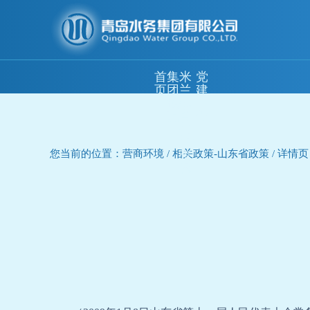
首
集
米
党
页
团
兰
建
概
体
工
况
育
作
(中
国)
您当前的位置：营商环境 / 相关政策-山东省政策 / 详情页
资
讯