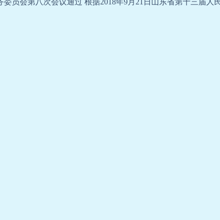
务委员会第八次会议通过 根据
2018
年
9
月
21
日山东省第十三届人
）