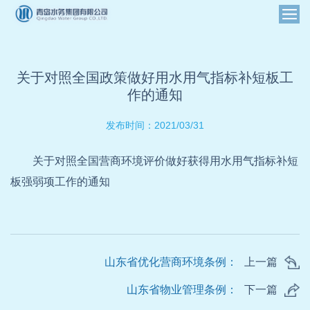
关于对照全国政策做好用水用气指标补短板工
作的通知
2021/03/31
发布时间：
关于对照全国营商环境评价做好获得用水用气指标补短
板强弱项工作的通知
山东省优化营商环境条例：
上一篇
山东省物业管理条例：
下一篇