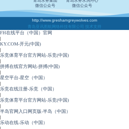
青岛水务集团
青岛水务水润丹心
微信公众号
微信公众号
http://www.greshamgreywolves.com
青岛亚讯图航网络科技有限公司 技术支持
FH在线平台（中国）官网
|
KY.COM-开元(中国)
|
乐竞体育平台官方网站-乐竞(中国)
|
拼搏在线官方网站-拼搏(中国)
|
星空平台-星空（中国）
|
乐竞在线注册-乐竞（中国）
|
乐竞体育平台官方网站-乐竞(中国)
|
半岛官网入口网页版-半岛（中国）
|
乐动在线-乐动（中国）
|