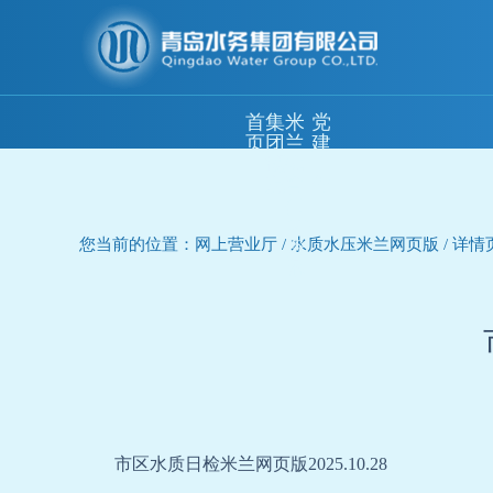
首
集
米
党
页
团
兰
建
概
体
工
况
育
作
(中
国)
您当前的位置：网上营业厅 / 水质水压米兰网页版 / 详情
资
讯
市区水质日检米兰网页版2025.10.28