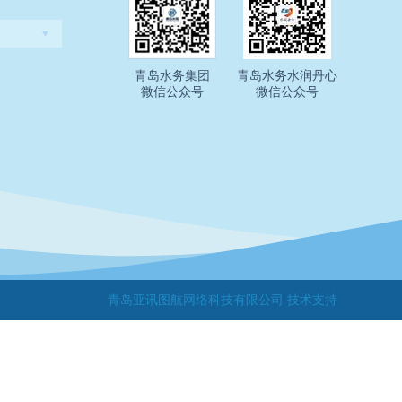
▼
青岛水务集团
青岛水务水润丹心
微信公众号
微信公众号
青岛亚讯图航网络科技有限公司 技术支持