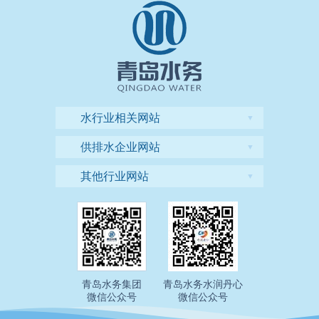
水行业相关网站
▼
供排水企业网站
▼
其他行业网站
▼
青岛水务集团
青岛水务水润丹心
微信公众号
微信公众号