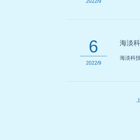
2022/9
6
海淡科
海淡科
2022/9