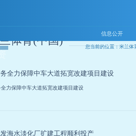
信息公开
兰体育(中国)
您当前的位置：米兰体育(
资
水务全力保障中车大道拓宽改建项目建设
务全力保障中车大道拓宽改建项目建设
百发海水淡化厂扩建工程顺利投产