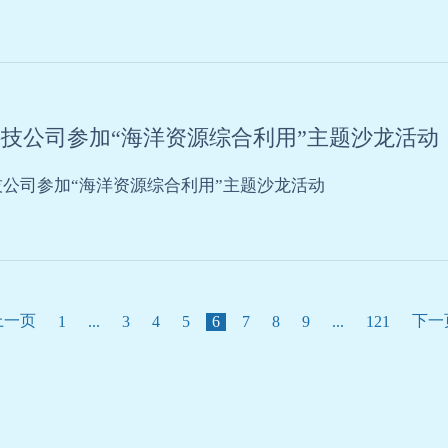
技公司参加“海洋资源综合利用”主题沙龙活动
技公司参加“海洋资源综合利用”主题沙龙活动
上一页
下一
1
...
3
4
5
6
7
8
9
...
121