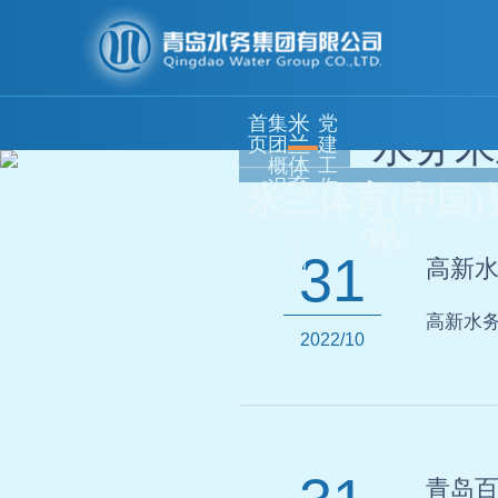
米
首
集
党
水务米
兰
页
团
建
体
概
工
育
况
作
米兰体育(中国)
(中
讯
国)
News
资
31
高新
讯
高新水
2022/10
青岛