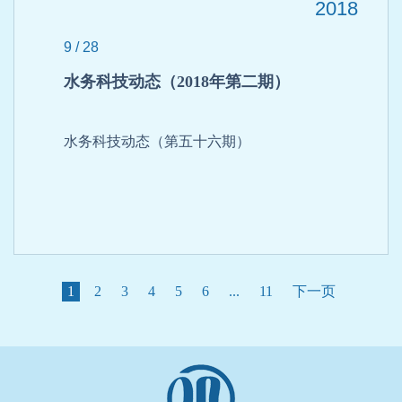
2018
9 / 28
水务科技动态（2018年第二期）
水务科技动态（第五十六期）
1
2
3
4
5
6
...
11
下一页