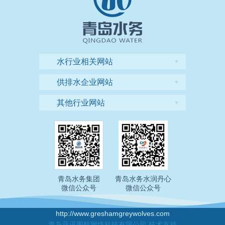
水行业相关网站
▼
供排水企业网站
▼
其他行业网站
▼
青岛水务集团
青岛水务水润丹心
微信公众号
微信公众号
http://www.greshamgreywolves.com
青岛亚讯图航网络科技有限公司 技术支持