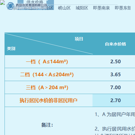
网上服务厅
供水价格
Online service hall
市南区、市北区、李沧区
崂山区
城阳区
即墨南泉
即墨东部